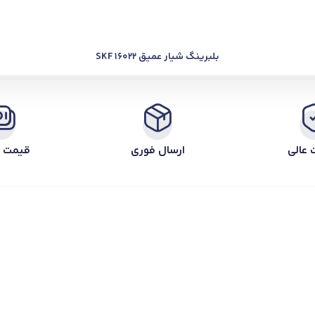
بلبرینگ شیار عمیق SKF 16022
 عالی
ارسال فوری
قیمت ر