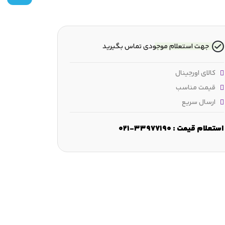
جهت استعلام موجودی تماس بگیرید
کالای اورجینال
قیمت مناسب
ارسال سریع
مقطع شعاعی :
7.938 mm
عرض :
7.938 mm
قطر شانه :
 mm
استعلام قیمت : 33977190-021