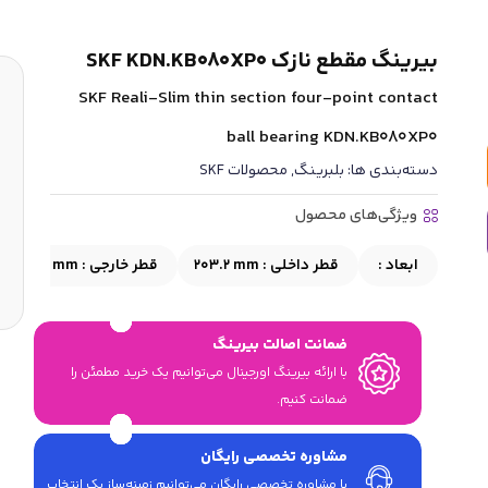
بیرینگ مقطع نازک SKF KDN.KB080XP0
SKF Reali-Slim thin section four-point contact
ball bearing KDN.KB080XP0
دسته‌بندی ها:
بلبرینگ
,
محصولات SKF
ویژگی‌های محصول
ابعاد :
قطر داخلی :
203.2 mm
قطر خارجی :
219.075 mm
ضمانت اصالت بیرینگ
با ارائه بیرینگ اورجینال می‎‌توانیم یک خرید مطمئن را
ضمانت کنیم.
مشاوره تخصصی رایگان
با مشاوره تخصصی رایگان می‌توانیم زمینه‌ساز یک انتخاب