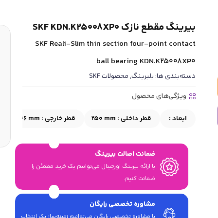
بیرینگ مقطع نازک SKF KDN.K25008XP0
SKF Reali-Slim thin section four-point contact
ball bearing KDN.K25008XP0
دسته‌بندی ها:
بلبرینگ
,
محصولات SKF
ویژگی‌های محصول
ابعاد :
قطر داخلی :
250 mm
قطر خارجی :
266 mm
م
ضمانت اصالت بیرینگ
با ارائه بیرینگ اورجینال می‎‌توانیم یک خرید مطمئن را
ضمانت کنیم.
مشاوره تخصصی رایگان
با مشاوره تخصصی رایگان می‌توانیم زمینه‌ساز یک انتخاب