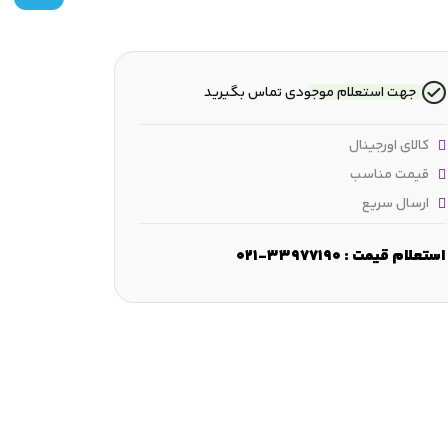
جهت استعلام موجودی تماس بگیرید
کالای اورجینال
قیمت مناسب
ارسال سریع
قطع شعاعی :
8 mm
عرض :
8.001 mm
قطر شانه :
≈255.9 mm
استعلام قیمت : 33977190-021