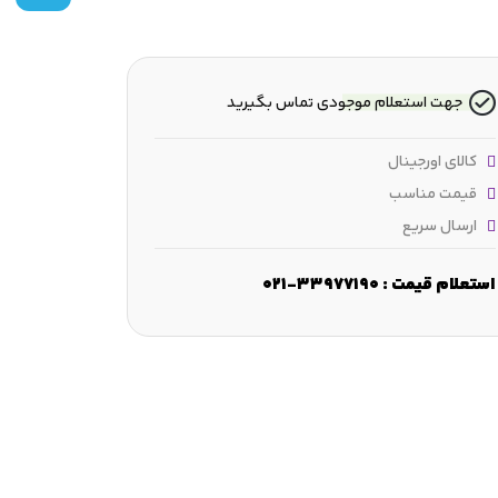
جهت استعلام موجودی تماس بگیرید
کالای اورجینال
قیمت مناسب
ارسال سریع
عرض :
25.4 mm
قطر فرورفتگی :
≈471.272 mm
ظرفیت بار دینا
استعلام قیمت : 33977190-021