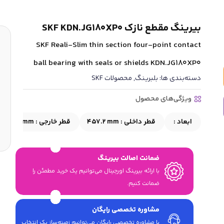
بیرینگ مقطع نازک SKF KDN.JG180XP0
SKF Reali-Slim thin section four-point contact
ball bearing with seals or shields KDN.JG180XP0
دسته‌بندی ها:
بلبرینگ
,
محصولات SKF
ویژگی‌های محصول
ابعاد :
قطر داخلی :
457.2 mm
قطر خارجی :
508 mm
ضمانت اصالت بیرینگ
با ارائه بیرینگ اورجینال می‎‌توانیم یک خرید مطمئن را
ضمانت کنیم.
مشاوره تخصصی رایگان
با مشاوره تخصصی رایگان می‌توانیم زمینه‌ساز یک انتخاب