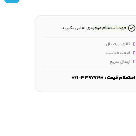
جهت استعلام موجودی تماس بگیرید
کالای اورجینال
قیمت مناسب
ارسال سریع
ض :
8.00 mm
قطر فرورفتگی :
≈106.55 mm
ظرفیت بار دینامیکی
استعلام قیمت : 33977190-021