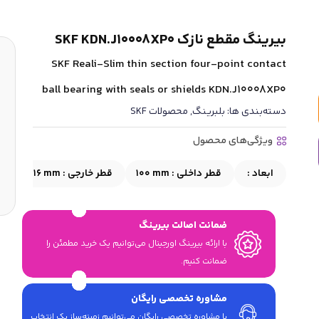
بیرینگ مقطع نازک SKF KDN.J10008XP0
SKF Reali-Slim thin section four-point contact
ball bearing with seals or shields KDN.J10008XP0
دسته‌بندی ها:
بلبرینگ
,
محصولات SKF
ویژگی‌های محصول
ابعاد :
قطر داخلی :
100 mm
قطر خارجی :
116 mm
عر
ضمانت اصالت بیرینگ
با ارائه بیرینگ اورجینال می‎‌توانیم یک خرید مطمئن را
ضمانت کنیم.
مشاوره تخصصی رایگان
با مشاوره تخصصی رایگان می‌توانیم زمینه‌ساز یک انتخاب