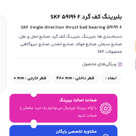
بلبرینگ کف گرد SKF 59196 F
SKF Single direction thrust ball bearing 59196 F
دسته‌بندی ها:
بلبرینگ
,
بلبرینگ کف گرد
,
صنایع حمل و نقل
,
صنایع سیمان
,
صنایع فولاد
,
صنایع معدن
,
صنایع نیروگاهی
,
محصولات SKF
ویژگی‌های محصول
ابعاد :
قطر داخلی :
480 mm
قطر خارجی :
580 mm
ضمانت اصالت بیرینگ
با ارائه بیرینگ اورجینال می‎‌توانیم یک خرید مطمئن را
ضمانت کنیم.
مشاوره تخصصی رایگان