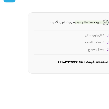
جهت استعلام موجودی تماس بگیرید
کالای اورجینال
قیمت مناسب
ارسال سریع
استعلام قیمت : 33977190-021
ارتفاع :
60 mm
ابعاد لبه‌ مورب :
min.2.1 mm
قطر تکیه‌گاه شفت :
m