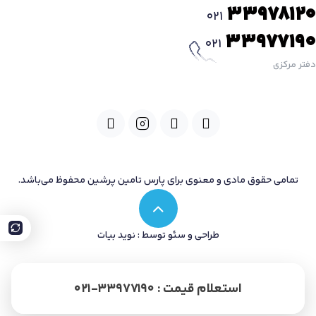
33978120
021
33977190
021
دفتر مرکزی
تمامی حقوق مادی و معنوی برای پارس تامین پرشین محفوظ می‌باشد.
طراحی و سئو توسط : نوید بیات
استعلام قیمت : 33977190-021