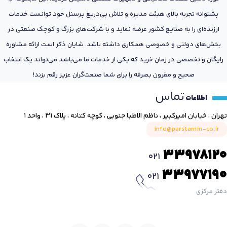
پشتوانه تجربه بالای هیئت مدیره و تلاش بی‌دریغ پرسنل خود توانست خدمات
ارزنده‌ای را به صنایع کشور عرضه نماید و با شرکت‌های بزرگ و کوچک صنعتی در
بخش‌های دولتی و خصوصی همکاری داشته باشد. شایان ذکر است ارائه مشاوره
رایگان و تخصصی در زمان خرید که یکی از خدمات ما می‌باشد می‌تواند یک انتخاب
صحیح و مقرون بصرفه را برای شما صنعت‌گران عزیز رقم بزند!
تماس
اطلاعات
تهران ، خیابان امیرکبیر ، ناظم الاطبا جنوبی ، کوچه کتانه ، پلاک ۳۱ ، واحد ۱
info@parstamin-co.ir
33978120
021
33977190
021
دفتر مرکزی