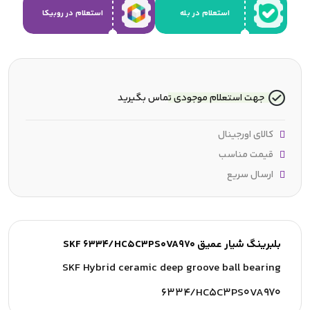
استعلام در بله
استعلام در روبیکا
جهت استعلام موجودی تماس بگیرید
کالای اورجینال
قیمت مناسب
ارسال سریع
بلبرینگ شیار عمیق SKF 6334/HC5C3PS0VA970
SKF Hybrid ceramic deep groove ball bearing
6334/HC5C3PS0VA970