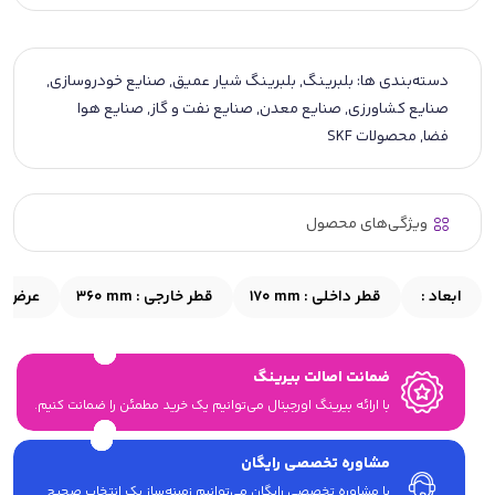
دسته‌بندی ها:
بلبرینگ
,
بلبرینگ شیار عمیق
,
صنایع خودروسازی
,
صنایع کشاورزی
,
صنایع معدن
,
صنایع نفت و گاز
,
صنایع هوا
فضا
,
محصولات SKF
ویژگی‌های محصول
ابعاد :
قطر داخلی :
170 mm
قطر خارجی :
360 mm
عرض :
ضمانت اصالت بیرینگ
با ارائه بیرینگ اورجینال می‎‌توانیم یک خرید مطمئن را ضمانت کنیم.
مشاوره تخصصی رایگان
با مشاوره تخصصی رایگان می‌توانیم زمینه‌ساز یک انتخاب صحیح