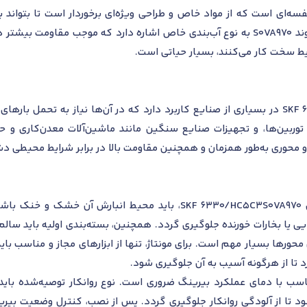
 HC5C3 نشان‌دهنده قفسه‌ای است که از مواد خاص و طراحی ویژه‌ای برخوردار است تا 
عملکرد مناسبی داشته باشد. همچنین پسوند S0VA970 به نوع آب‌بندی خاص اشاره دارد که 
ط سخت کار می‌کنند، بسیار حیاتی است.
بلبرینگ شیار عمیق SKF 6330/HC5C3S0VA970 در بسیاری از صنایع کاربرد دارد که در آن‌ها نی
وربین‌ها، و تجهیزات صنایع سنگین مانند ماشین‌آلات معدن‌کاری و 
محوری به‌طور همزمان و همچنین مقاومت بالا در برابر شرایط محیطی دشوار،
برای نگهداری بهینه از بلبرینگ شیار عمیق SKF 6330/HC5C3S0VA970، ب
یی یا بخارات خورنده جلوگیری گردد. همچنین، بسته‌بندی اولیه باید سال
رها بسیار مهم است. برای مونتاژ، تنها از ابزارهای مجاز و مناسب با
 تا از هرگونه آسیب به آن جلوگیری شود.
ناسب با دمای عملکرد بیرینگ ضروری است. نوع روانکار توصیه‌شده بای
 شود تا از آلودگی روانکار جلوگیری گردد. پس از نصب، کنترل وضعیت ب