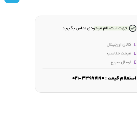
جهت استعلام موجودی تماس بگیرید
کالای اورجینال
قیمت مناسب
ارسال سریع
استعلام قیمت : 33977190-021
عرض :
65 mm
قطر شانه :
≈205.6 mm
ابعاد لبه‌ مورب :
min.4 mm