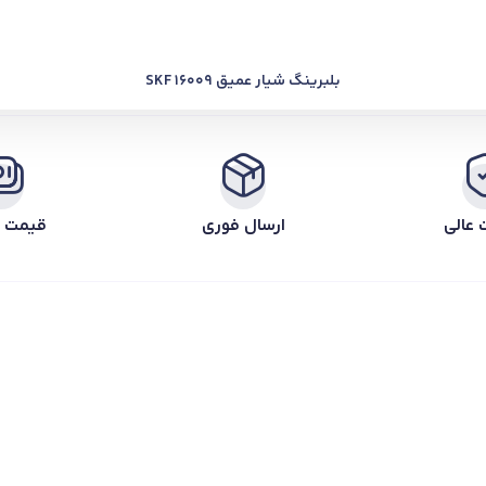
بلبرینگ شیار عمیق SKF 16009
 عالی
ارسال فوری
قیمت ر