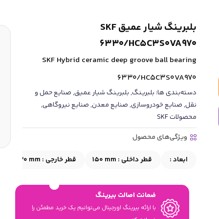
بلبرینگ شیار عمیق SKF
6330/HC5C3S0VA970
SKF Hybrid ceramic deep groove ball bearing
6330/HC5C3S0VA970
دسته‌بندی ها:
بلبرینگ
,
بلبرینگ شیار عمیق
,
صنایع حمل و
نقل
,
صنایع خودروسازی
,
صنایع معدن
,
صنایع نیروگاهی
,
محصولات SKF
ویژگی‌های محصول
ابعاد :
قطر داخلی :
150 mm
قطر خارجی :
320 mm
ضمانت اصالت بیرینگ
با ارائه بیرینگ اورجینال می‎‌توانیم یک خرید مطمئن را