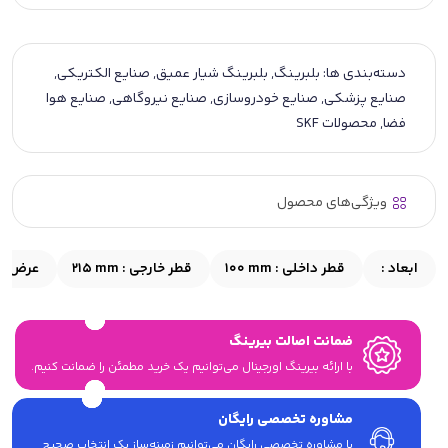
دسته‌بندی ها:
بلبرینگ
,
بلبرینگ شیار عمیق
,
صنایع الکتریکی
,
صنایع پزشکی
,
صنایع خودروسازی
,
صنایع نیروگاهی
,
صنایع هوا
فضا
,
محصولات SKF
ویژگی‌های محصول
ابعاد :
قطر داخلی :
100 mm
قطر خارجی :
215 mm
عرض :
ضمانت اصالت بیرینگ
با ارائه بیرینگ اورجینال می‎‌توانیم یک خرید مطمئن را ضمانت کنیم.
مشاوره تخصصی رایگان
با مشاوره تخصصی رایگان می‌توانیم زمینه‌ساز یک انتخاب صحیح