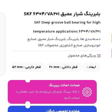
بلبرینگ شیار عمیق SKF 6304/VA201
SKF Deep groove ball bearing for high
temperature applications 6304/VA201
دسته‌بندی ها:
بلبرینگ
,
بلبرینگ شیار عمیق
,
صنایع
خودروسازی
,
صنایع کشاورزی
,
محصولات SKF
ویژگی‌های محصول
ابعاد :
قطر داخلی :
20 mm
قطر خارجی :
52 mm
عر
ضمانت اصالت بیرینگ
با ارائه بیرینگ اورجینال می‎‌توانیم یک خرید مطمئن را
ضمانت کنیم.
مشاوره تخصصی رایگان