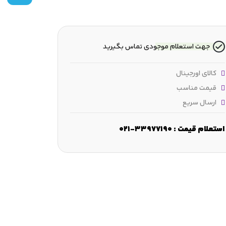
جهت استعلام موجودی تماس بگیرید
کالای اورجینال
قیمت مناسب
ارسال سریع
استعلام قیمت : 33977190-021
ض :
15 mm
قطر شانه :
≈30.35 mm
قطر فرورفتگی :
≈44.71 mm