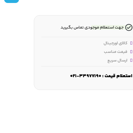
جهت استعلام موجودی تماس بگیرید
کالای اورجینال
قیمت مناسب
ارسال سریع
استعلام قیمت : 33977190-021
ض :
23 mm
قطر شانه :
≈45.3 mm
قطر فرورفتگی :
-
ابعاد لب