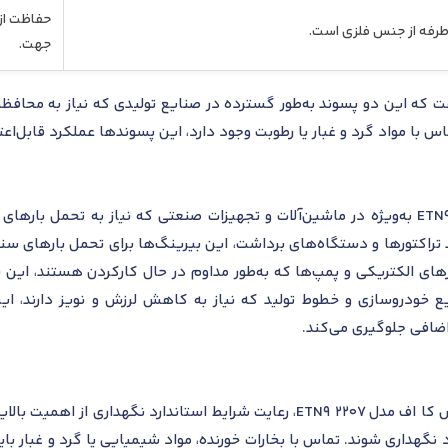
حفاظت از 
رفه از جنس فلزی است.
جهت.
ای ETN9 و 2RS، می‌توان گفت که این دو پسوند به‌طور گسترده در صنایع تولیدی که نیاز 
 با مواد گرد و غبار یا رطوبت وجود دارد، این پسوندها عملکرد قابل‌اعت
بلبرینگ خود تنظیم اس کا اف مدل 2207 ETN9 به‌ویژه در ماشین‌آلات و تجهیزات صنعتی که نیا
ند تراکتورها و دستگاه‌های برداشت، این بیرینگ‌ها برای تحمل بارهای س
های الکتریکی و پمپ‌ها که به‌طور مداوم در حال کارکردن هستند، این 
ایع خودروسازی و خطوط تولید که نیاز به کاهش لرزش و نویز دارند، ای
ضافی جلوگیری می‌کند.
برای نگهداری صحیح بلبرینگ خود تنظیم اس کا اف مدل 2207 ETN9، رعایت شرایط 
2 تا 25 درجه سانتی‌گراد نگهداری شوند. تماس با بخارات خورنده، مواد شیمیایی یا گرد