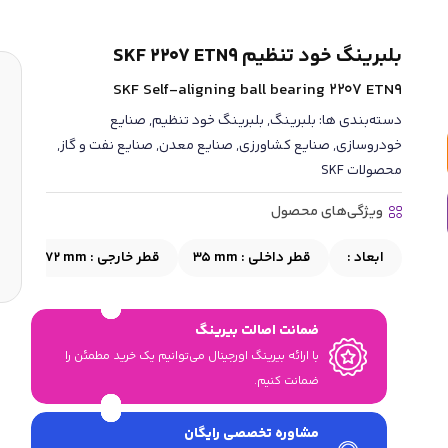
بلبرینگ خود تنظیم SKF 2207 ETN9
SKF Self-aligning ball bearing 2207 ETN9
دسته‌بندی ها:
بلبرینگ
,
بلبرینگ خود تنظیم
,
صنایع
خودروسازی
,
صنایع کشاورزی
,
صنایع معدن
,
صنایع نفت و گاز
,
محصولات SKF
ویژگی‌های محصول
ابعاد :
قطر داخلی :
35 mm
قطر خارجی :
72 mm
عر
ضمانت اصالت بیرینگ
با ارائه بیرینگ اورجینال می‎‌توانیم یک خرید مطمئن را
ضمانت کنیم.
مشاوره تخصصی رایگان