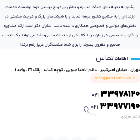
پشتوانه تجربه بالای هیئت مدیره و تلاش بی‌دریغ پرسنل خود توانست خدمات
ارزنده‌ای را به صنایع کشور عرضه نماید و با شرکت‌های بزرگ و کوچک صنعتی در
بخش‌های دولتی و خصوصی همکاری داشته باشد. شایان ذکر است ارائه مشاوره
رایگان و تخصصی در زمان خرید که یکی از خدمات ما می‌باشد می‌تواند یک انتخاب
صحیح و مقرون بصرفه را برای شما صنعت‌گران عزیز رقم بزند!
تماس
اطلاعات
تهران ، خیابان امیرکبیر ، ناظم الاطبا جنوبی ، کوچه کتانه ، پلاک ۳۱ ، واحد ۱
info@parstamin-co.ir
33978120
021
33977190
021
دفتر مرکزی