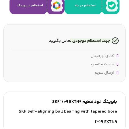
استعلام در بله
استعلام در روبیکا
جهت استعلام موجودی تماس بگیرید
کالای اورجینال
قیمت مناسب
ارسال سریع
بلبرینگ خود تنظیم SKF 1209 EKTN9
SKF Self-aligning ball bearing with tapered bore
1209 EKTN9