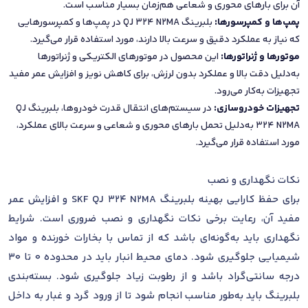
آن برای بارهای محوری و شعاعی هم‌زمان بسیار مناسب است.
پمپ‌ها و کمپرسورها:
بلبرینگ QJ 324 N2MA در پمپ‌ها و کمپرسورهایی
که نیاز به عملکرد دقیق و سرعت بالا دارند، مورد استفاده قرار می‌گیرد.
موتورها و ژنراتورها:
این محصول در موتورهای الکتریکی و ژنراتورها
به‌دلیل دقت بالا و عملکرد بدون لرزش، برای کاهش نویز و افزایش عمر مفید
تجهیزات به‌کار می‌رود.
تجهیزات خودروسازی:
در سیستم‌های انتقال قدرت خودروها، بلبرینگ QJ
324 N2MA به‌دلیل تحمل بارهای محوری و شعاعی و سرعت بالای عملکرد،
مورد استفاده قرار می‌گیرد.
نکات نگهداری و نصب
برای حفظ کارایی بهینه بلبرینگ SKF QJ 324 N2MA و افزایش عمر
مفید آن، رعایت برخی نکات نگهداری و نصب ضروری است. شرایط
نگهداری باید به‌گونه‌ای باشد که از تماس با بخارات خورنده و مواد
شیمیایی جلوگیری شود. دمای محیط انبار باید در محدوده 0 تا 30
درجه سانتی‌گراد باشد و از رطوبت زیاد جلوگیری شود. بسته‌بندی
بلبرینگ باید به‌طور مناسب انجام شود تا از ورود گرد و غبار به داخل