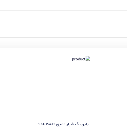
بلبرینگ شیار عمیق SKF 16002