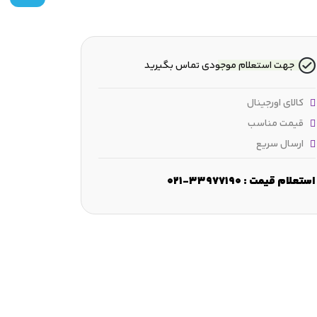
جهت استعلام موجودی تماس بگیرید
کالای اورجینال
قیمت مناسب
ارسال سریع
استعلام قیمت : 33977190-021
رض :
21 mm
قطر شانه :
≈66 mm
قطر فرورفتگی :
-
ابعاد لبه‌