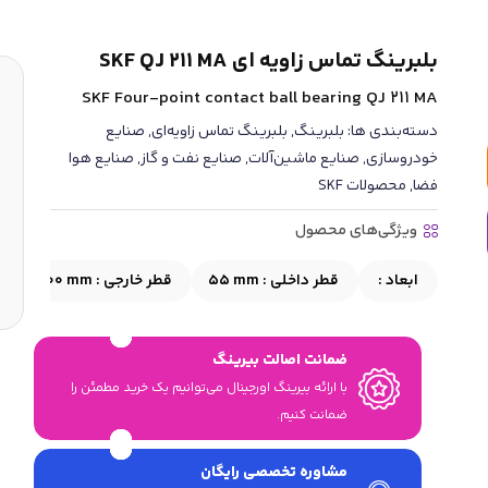
بلبرینگ تماس زاویه ای SKF QJ 211 MA
SKF Four-point contact ball bearing QJ 211 MA
دسته‌بندی ها:
بلبرینگ
,
بلبرینگ تماس زاویه‌ای
,
صنایع
خودروسازی
,
صنایع ماشین‌آلات
,
صنایع نفت و گاز
,
صنایع هوا
فضا
,
محصولات SKF
ویژگی‌های محصول
ابعاد :
قطر داخلی :
55 mm
قطر خارجی :
100 mm
ع
ضمانت اصالت بیرینگ
با ارائه بیرینگ اورجینال می‎‌توانیم یک خرید مطمئن را
ضمانت کنیم.
مشاوره تخصصی رایگان