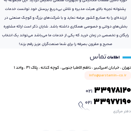
حوزه تامین قطعات مکانیکی و تجهیزات صنعتی تاسیس گردید. این مجموعه به
پشتوانه تجربه بالای هیئت مدیره و تلاش بی‌دریغ پرسنل خود توانست خدمات
ارزنده‌ای را به صنایع کشور عرضه نماید و با شرکت‌های بزرگ و کوچک صنعتی در
بخش‌های دولتی و خصوصی همکاری داشته باشد. شایان ذکر است ارائه مشاوره
رایگان و تخصصی در زمان خرید که یکی از خدمات ما می‌باشد می‌تواند یک انتخاب
صحیح و مقرون بصرفه را برای شما صنعت‌گران عزیز رقم بزند!
تماس
اطلاعات
تهران ، خیابان امیرکبیر ، ناظم الاطبا جنوبی ، کوچه کتانه ، پلاک ۳۱ ، واحد ۱
info@parstamin-co.ir
33978120
021
33977190
021
دفتر مرکزی