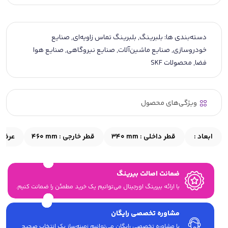
دسته‌بندی ها:
بلبرینگ
,
بلبرینگ تماس زاویه‌ای
,
صنایع
خودروسازی
,
صنایع ماشین‌آلات
,
صنایع نیروگاهی
,
صنایع هوا
فضا
,
محصولات SKF
ویژگی‌های محصول
ابعاد :
قطر داخلی :
340 mm
قطر خارجی :
460 mm
عرض 
ضمانت اصالت بیرینگ
با ارائه بیرینگ اورجینال می‎‌توانیم یک خرید مطمئن را ضمانت کنیم.
مشاوره تخصصی رایگان
با مشاوره تخصصی رایگان می‌توانیم زمینه‌ساز یک انتخاب صحیح