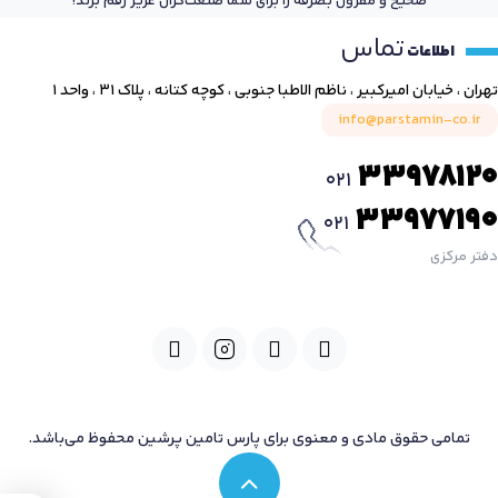
صحیح و مقرون بصرفه را برای شما صنعت‌گران عزیز رقم بزند!
تماس
اطلاعات
تهران ، خیابان امیرکبیر ، ناظم الاطبا جنوبی ، کوچه کتانه ، پلاک ۳۱ ، واحد ۱
info@parstamin-co.ir
33978120
021
33977190
021
دفتر مرکزی
تمامی حقوق مادی و معنوی برای پارس تامین پرشین محفوظ می‌باشد.