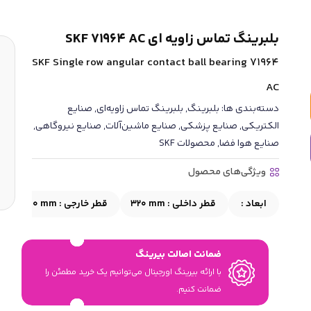
بلبرینگ تماس زاویه ای SKF 71964 AC
SKF Single row angular contact ball bearing 71964
AC
دسته‌بندی ها:
بلبرینگ
,
بلبرینگ تماس زاویه‌ای
,
صنایع
الکتریکی
,
صنایع پزشکی
,
صنایع ماشین‌آلات
,
صنایع نیروگاهی
,
صنایع هوا فضا
,
محصولات SKF
ویژگی‌های محصول
ابعاد :
قطر داخلی :
320 mm
قطر خارجی :
440 mm
ضمانت اصالت بیرینگ
با ارائه بیرینگ اورجینال می‎‌توانیم یک خرید مطمئن را
ضمانت کنیم.