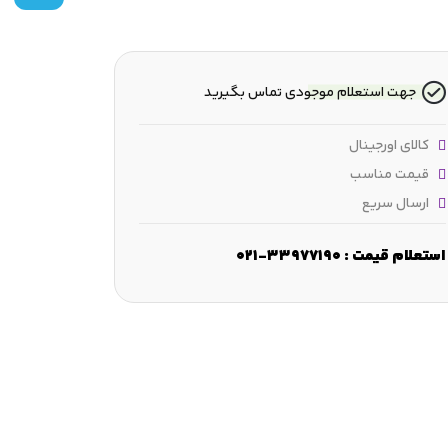
جهت استعلام موجودی تماس بگیرید
کالای اورجینال
قیمت مناسب
ارسال سریع
استعلام قیمت : 33977190-021
عرض :
56 mm
قطر شانه :
≈359 mm
ابعاد لبه‌ مورب :
min.3 mm