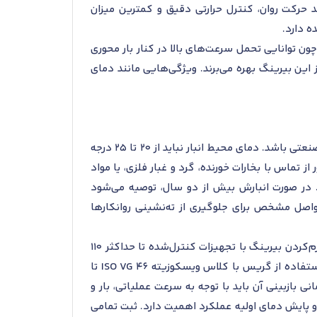
ند حرکت روان، کنترل حرارتی دقیق و کمترین میزان
ه دارد.
ن توانایی تحمل سرعت‌های بالا در کنار بار محوری
 در صنایع پزشکی، تجهیزات چرخشی دقیق مانند سانتریفیوژهای پرسرعت یا دستگاه‌های MRI نیز از این بیرینگ بهره می‌برند. ویژگی‌هایی مانند دمای
برای نگهداری بهینه بلبرینگ تماس زاویه ای اس کا اف 71964 AC، شرایط انبارداری باید کاملاً مطابق با استانداردهای صنعتی باشد. دمای محیط انبار نباید از ۲۰ تا ۲۵ درجه
ندی اولیه خود، به‌دور از تماس با بخارات خورنده، گرد و غبار فلزی، یا مواد
. در صورت انبارش بیش از دو سال، توصیه می‌شود
واصل مشخص برای جلوگیری از ته‌نشینی روانکارها
در فرآیند نصب، رعایت هم‌راستایی دقیق محورها، استفاده از ابزارهای مجاز مکانیکی یا هیدرولیکی برای مونتاژ، و گرم‌کردن بیرینگ با تجهیزات کنترل‌شده تا حداکثر ۱۱۰
درجه سانتی‌گراد برای نصب توصیه می‌شود. وارد آوردن ضربه مستقیم به بیرینگ ممنوع است. برای روانکاری اولیه، استفاده از گریس با کلاس ویسکوزیته ISO VG 46 تا
می‌شود. روش روانکاری و فاصله زمانی بازبینی آن باید با توجه به سرعت عملیاتی، بار و
 پایش دمای اولیه عملکرد اهمیت دارد. ثبت تمامی