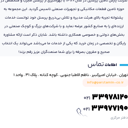
شرکت پارس تامین پرشین در سال 1389 با بهره‌گیری از پرسنل مجرب و متخصص در
حوزه تامین قطعات مکانیکی و تجهیزات صنعتی تاسیس گردید. این مجموعه به
پشتوانه تجربه بالای هیئت مدیره و تلاش بی‌دریغ پرسنل خود توانست خدمات
ارزنده‌ای را به صنایع کشور عرضه نماید و با شرکت‌های بزرگ و کوچک صنعتی در
بخش‌های دولتی و خصوصی همکاری داشته باشد. شایان ذکر است ارائه مشاوره
رایگان و تخصصی در زمان خرید که یکی از خدمات ما می‌باشد می‌تواند یک انتخاب
صحیح و مقرون بصرفه را برای شما صنعت‌گران عزیز رقم بزند!
تماس
اطلاعات
تهران ، خیابان امیرکبیر ، ناظم الاطبا جنوبی ، کوچه کتانه ، پلاک ۳۱ ، واحد ۱
info@parstamin-co.ir
33978120
021
33977190
021
دفتر مرکزی