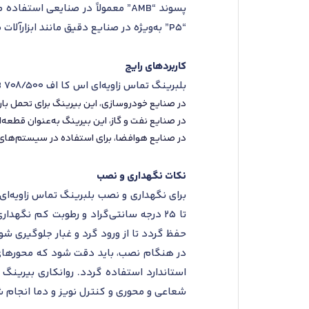
پسوند “AMB” معمولاً در صنایعی 
“P5” به‌ویژه در صنایع دقیق مانند ابزارآلات صنعتی و ماشین‌های CNC که نیاز به دقت بالایی دارند، به‌کار می‌رود.
کاربردهای رایج
بلبرینگ تماس زاویه‌ای اس کا اف 708/500 AMB در انواع مختلفی از ماشین‌آلات و سیستم‌ها کاربرد دارد. از جمله این کاربردها می‌توان به موارد زیر اشاره کرد:
در صنایع خودروسازی، این بیرینگ برای تحمل با
در صنایع نفت و گاز، این بیرینگ به‌عنوان قطعه‌
در صنایع هوافضا، برای استفاده در سیستم‌های د
نکات نگهداری و نصب
تا 25 درجه سانتی‌گراد و رطوبت کم نگهد
حفظ گردد تا از ورود گرد و غبار جلوگیری شو
در هنگام نصب، باید دقت شود که محورهای بی
استاندارد استفاده گردد. روانکاری بیرینگ ب
شعاعی و محوری و کنترل نویز و دما انجام 