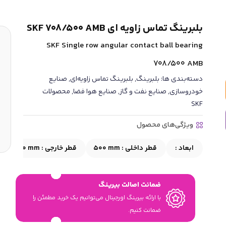
بلبرینگ تماس زاویه ای SKF 708/500 AMB
SKF Single row angular contact ball bearing
708/500 AMB
دسته‌بندی ها:
بلبرینگ
,
بلبرینگ تماس زاویه‌ای
,
صنایع
خودروسازی
,
صنایع نفت و گاز
,
صنایع هوا فضا
,
محصولات
SKF
ویژگی‌های محصول
ابعاد :
قطر داخلی :
500 mm
قطر خارجی :
620 mm
ضمانت اصالت بیرینگ
با ارائه بیرینگ اورجینال می‎‌توانیم یک خرید مطمئن را
ضمانت کنیم.