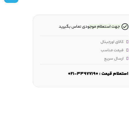
جهت استعلام موجودی تماس بگیرید
کالای اورجینال
قیمت مناسب
ارسال سریع
استعلام قیمت : 33977190-021
عرض :
37 mm
قطر شانه :
≈545.7 mm
ابعاد لبه‌ مورب :
n.2.1 mm