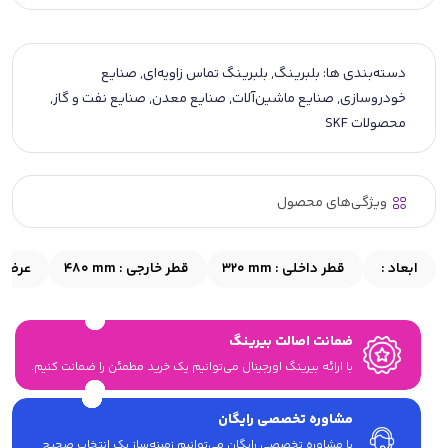
دسته‌بندی ها:
بلبرینگ
,
بلبرینگ تماس زاویه‌ای
,
صنایع
خودروسازی
,
صنایع ماشین‌آلات
,
صنایع معدن
,
صنایع نفت و گاز
,
محصولات SKF
ویژگی‌های محصول
ابعاد :
قطر داخلی :
320 mm
قطر خارجی :
480 mm
عرض 
ضمانت اصالت بیرینگ
با ارائه بیرینگ اورجینال می‎‌توانیم یک خرید مطمئن را ضمانت کنیم.
مشاوره تخصصی رایگان
با مشاوره تخصصی رایگان می‌توانیم زمینه‌ساز یک انتخاب صحیح