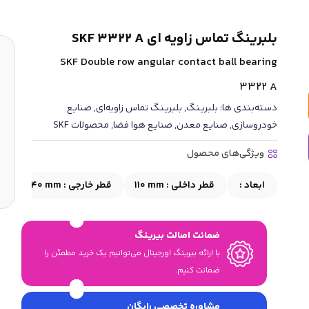
بلبرینگ تماس زاویه ای SKF 3322 A
SKF Double row angular contact ball bearing
3322 A
دسته‌بندی ها:
بلبرینگ
,
بلبرینگ تماس زاویه‌ای
,
صنایع
خودروسازی
,
صنایع معدن
,
صنایع هوا فضا
,
محصولات SKF
ویژگی‌های محصول
ابعاد :
قطر داخلی :
110 mm
قطر خارجی :
240 mm
ع
ضمانت اصالت بیرینگ
با ارائه بیرینگ اورجینال می‎‌توانیم یک خرید مطمئن را
ضمانت کنیم.
مشاوره تخصصی رایگان