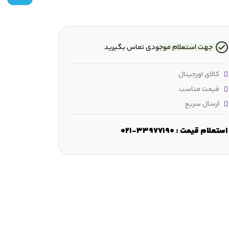
جهت استعلام موجودی تماس بگیرید
کالای اورجینال
قیمت مناسب
ارسال سریع
استعلام قیمت : 33977190-021
رض :
92.1 mm
قطر شانه :
≈152.99 mm
قطر فرورفتگی :
-
ابعا