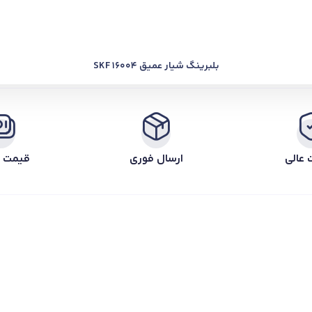
بلبرینگ شیار عمیق SKF 16004
 عالی
ارسال فوری
قیمت ر