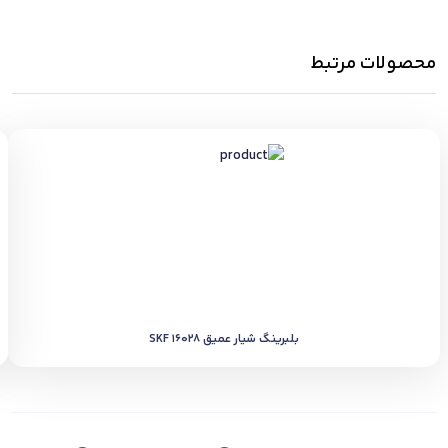
محصولات مرتبط
بلبرینگ شیار عمیق SKF 16028